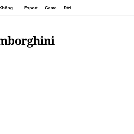
Không
Esport
Game
Đời
gian
sống
amborghini