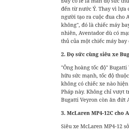
Đây có lẽ là màn đọ sức thú
đến từ nước Ý. Thay vì lựa 
người tạo ra cuộc đua cho 
không", đó là chiếc máy bay
nhiên, Aventador dù có mạ
thủ của một chiếc máy bay
2. Đọ sức cùng siêu xe Bu
"Ông hoàng tốc độ" Bugatti
hữu sức mạnh, tốc độ thuộc
không có chiếc xe nào hiện t
Pháp này. Không chỉ vượt tr
Bugatti Veyron còn ăn đứt 
3. McLaren MP4-12C cho A
Siêu xe McLaren MP4-12 sở