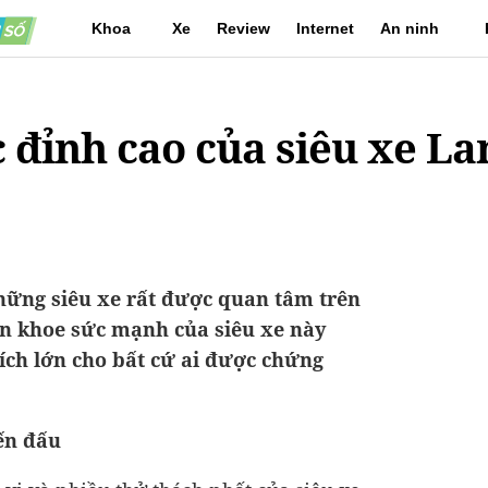
Khoa
Xe
Review
Internet
An ninh
học
mạng
 đỉnh cao của siêu xe L
hững siêu xe rất được quan tâm trên
àn khoe sức mạnh của siêu xe này
ích lớn cho bất cứ ai được chứng
ến đấu