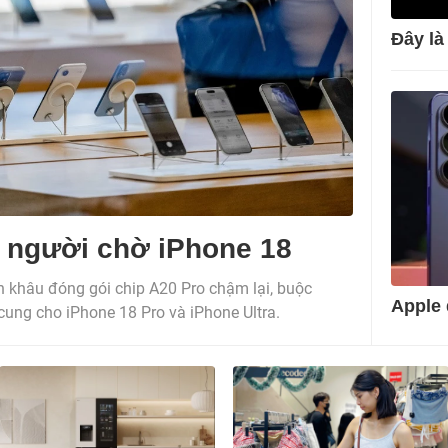
Đây là
 người chờ iPhone 18
 khâu đóng gói chip A20 Pro chậm lại, buộc
Apple 
ung cho iPhone 18 Pro và iPhone Ultra.