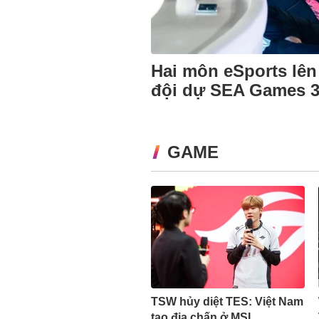
Hai môn eSports lên
đội dự SEA Games 
GAME
TSW hủy diệt TES: Việt Nam
tạo địa chấn ở MSI