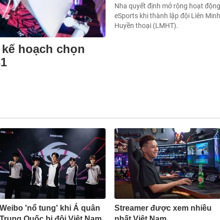
Nha quyết định mở rộng hoạt độn
eSports khi thành lập đội Liên Min
Huyền thoại (LMHT).
 kế hoạch chọn
31
Weibo 'nổ tung' khi Á quân
Streamer được xem nhiều
Trung Quốc bị đội Việt Nam
nhất Việt Nam