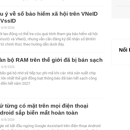
u ý về sổ bảo hiểm xã hội trên VNeID
 VssID
0
6/8/2026
i lao động có thể tra cứu quá trình tham gia bảo hiểm xã hội
 VssID và VNeID, nhưng vẫn cần đăng ký để nhận sổ BHXH
 tử chính thức theo hướng dẫn dưới đây.
Nổi 
àn bộ RAM trên thế giới đã bị bán sạch
3
6/8/2026
bão giá bộ nhớ sẽ tiếp tục phi mã khi các nhà sản xuất chip
lớn nhất thế giới đồng loạt thông báo đã bán hết sạch công
 đến hết năm 2027.
ứ từng có mặt trên mọi điện thoại
droid sắp biến mất hoàn toàn
8
6/8/2026
le sẽ bắt đầu ngừng Google Assistant trên điện thoại Android