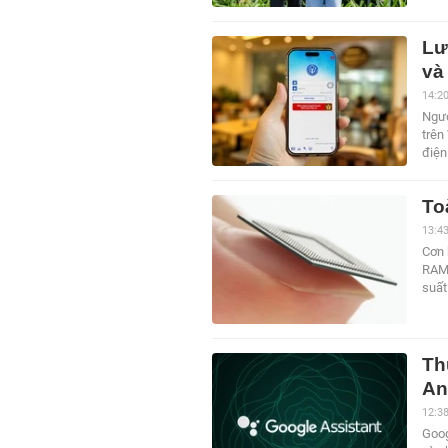
Lư
và
14:2
Ngườ
trên
điện
To
13:4
Cơn 
RAM 
suất
Th
An
12:3
Goog