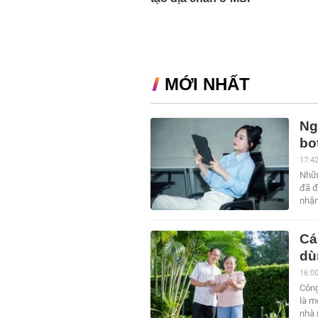
MỚI NHẤT
Ng
bo
17:4
Nhữn
đã đ
nhận
Cá
dù
16:0
Công
là m
nhà 