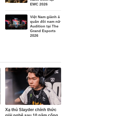
g
EWC 2026
h
Việt Nam giành á
quân đôi nam nữ
Audition tại The
Grand Esports
2026
Xạ thủ Slayder chính thức
giải nghệ sau 10 năm cống