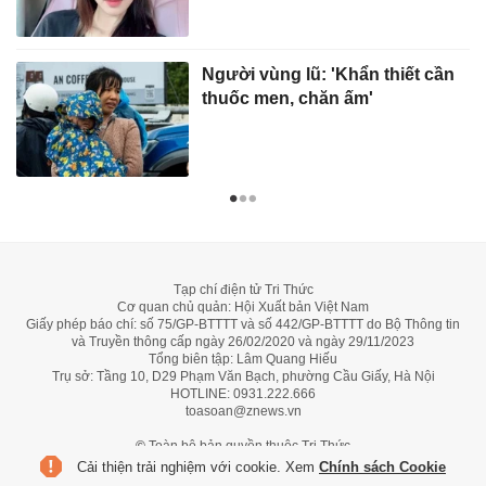
Người vùng lũ: 'Khẩn thiết cần
thuốc men, chăn ấm'
Tạp chí điện tử Tri Thức
Cơ quan chủ quản: Hội Xuất bản Việt Nam
Giấy phép báo chí: số 75/GP-BTTTT và số 442/GP-BTTTT do Bộ Thông tin
và Truyền thông cấp ngày 26/02/2020 và ngày 29/11/2023
Tổng biên tập: Lâm Quang Hiếu
Trụ sở: Tầng 10, D29 Phạm Văn Bạch, phường Cầu Giấy, Hà Nội
HOTLINE:
0931.222.666
toasoan@znews.vn
©
Toàn bộ bản quyền thuộc Tri Thức
Cải thiện trải nghiệm với cookie. Xem
Chính sách Cookie