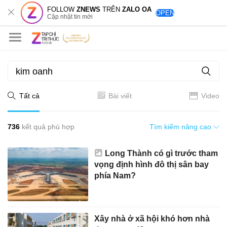
FOLLOW
ZNEWS
TRÊN
ZALO OA
OPEN
Cập nhật tin mới
Tất cả
Bài viết
Video
736
kết quả phù hợp
Tìm kiếm nâng cao
Long Thành có gì trước tham
vọng định hình đô thị sân bay
phía Nam?
Xây nhà ở xã hội khó hơn nhà