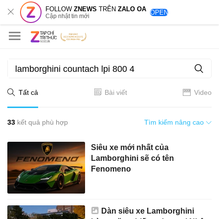
FOLLOW
ZNEWS
TRÊN
ZALO OA
OPEN
Cập nhật tin mới
Tất cả
Bài viết
Video
33
kết quả phù hợp
Tìm kiếm nâng cao
Siêu xe mới nhất của
Lamborghini sẽ có tên
Fenomeno
Dàn siêu xe Lamborghini