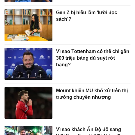
Gen Z bị hiểu lầm 'lười đọc
sách'?
Vì sao Tottenham có thể chi gần
300 triệu bảng dù suýt rớt
hạng?
Mount khiến MU khó xử trên thị
trường chuyển nhượng
Vì sao khách Ấn Độ đổ sang