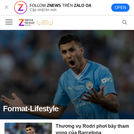
FOLLOW
ZNEWS
TRÊN
ZALO OA
OPEN
Cập nhật tin mới
Format-Lifestyle
Thương vụ Rodri phơi bày tham
vọng của Barcelona