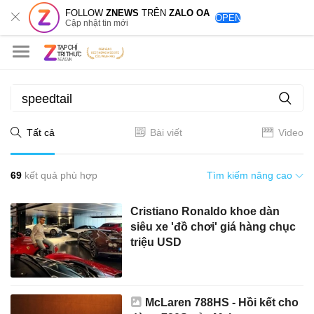
FOLLOW
ZNEWS
TRÊN
ZALO OA
OPEN
Cập nhật tin mới
Tất cả
Bài viết
Video
69
kết quả phù hợp
Tìm kiếm nâng cao
Cristiano Ronaldo khoe dàn
siêu xe 'đồ chơi' giá hàng chục
triệu USD
McLaren 788HS - Hồi kết cho