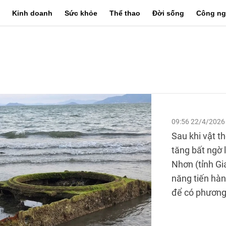
Kinh doanh
Sức khỏe
Thể thao
Đời sống
Công ng
09:56 22/4/2026
Sau khi vật t
tăng bất ngờ 
Nhơn (tỉnh Gi
năng tiến hà
để có phương 