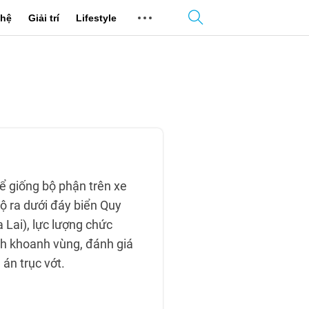
hệ
Giải trí
Lifestyle
hể giống bộ phận trên xe
lộ ra dưới đáy biển Quy
a Lai), lực lượng chức
nh khoanh vùng, đánh giá
án trục vớt.