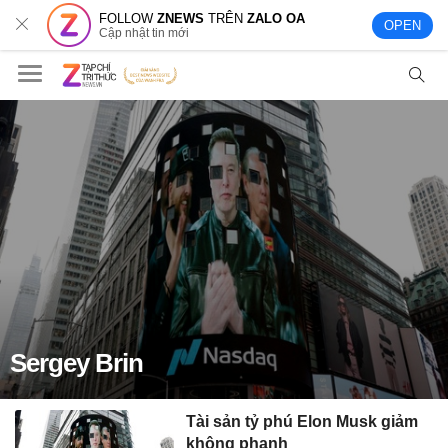
FOLLOW
ZNEWS
TRÊN
ZALO OA
OPEN
Cập nhật tin mới
Sergey Brin
Tài sản tỷ phú Elon Musk giảm
không phanh