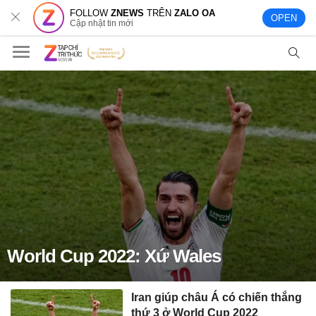
FOLLOW
ZNEWS
TRÊN
ZALO OA
OPEN
Cập nhật tin mới
World Cup 2022: Xứ Wales
Iran giúp châu Á có chiến thắng
thứ 3 ở World Cup 2022