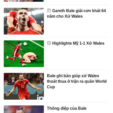
Gareth Bale giải cơn khát 64
năm cho Xứ Wales
Highlights Mỹ 1-1 Xứ Wales
Bale ghi bàn giúp xứ Wales
thoát thua ở trận ra quân World
Cup
Thông điệp của Bale