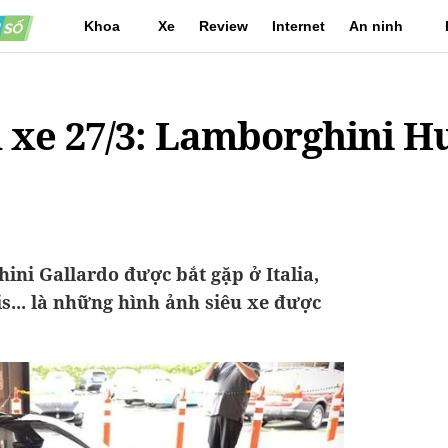
Khoa
Xe
Review
Internet
An ninh
học
mạng
 xe 27/3: Lamborghini H
ni Gallardo được bắt gặp ở Italia,
is... là những hình ảnh siêu xe được