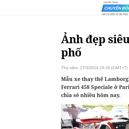
Ảnh đẹp siêu
phố
Thứ năm, 27/3/2014 19:26 (GMT+7)
Mẫu xe thay thế Lamborghi
Ferrari 458 Speciale ở Par
chia sẻ nhiều hôm nay.