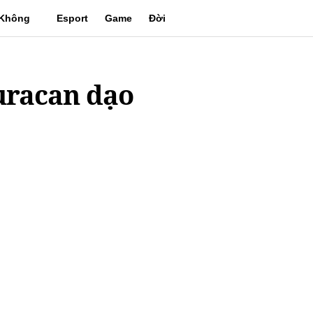
Không
Esport
Game
Đời
gian
sống
uracan dạo