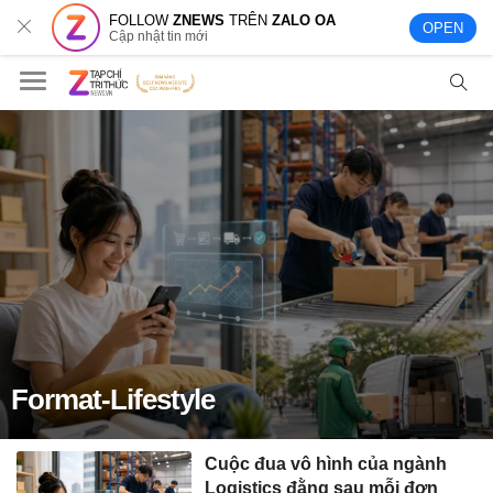
FOLLOW
ZNEWS
TRÊN
ZALO OA
OPEN
Cập nhật tin mới
Format-Lifestyle
Cuộc đua vô hình của ngành
Logistics đằng sau mỗi đơn