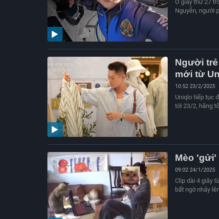
Ở giây thứ 27 t
Nguyễn, người ph
Người tr
mới từ Un
10:52 23/2/2025
Uniqlo tiếp tục
tới 23/2, hãng t
Mèo 'gửi'
09:02 24/1/2025
Clip dài 4 giây 
bất ngờ nhảy lên