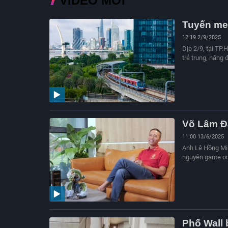
VIDEO MỚI
Tuyến met
12:19 2/9/2025
Dịp 2/9, tại TP.
trẻ trung, năng 
Võ Lâm Đạ
11:00 13/6/2025
Anh Lê Hồng Min
nguyên game onl
Phố Wall 