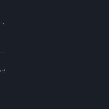
thị
n kỷ