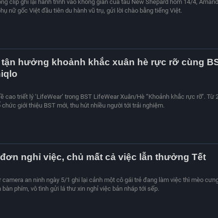
rong clip ghi lại hành trình vào không gian của tàu New Shepard hôm 14/4, Aman
ụ nữ gốc Việt đầu tiên du hành vũ trụ, gửi lời chào bằng tiếng Việt.
ẻ tận hưởng khoảnh khắc xuân hè rực rỡ cùng B
iqlo
 đề cao triết lý ‘LifeWear’ trong BST LifeWear Xuân/Hè “Khoảnh khắc rực rỡ”. Từ 
ổ chức giới thiệu BST mới, thu hút nhiều người tới trải nghiệm.
 đơn nghỉ việc, chủ mất cả việc lẫn thưởng Tết
từ camera an ninh ngày 5/1 ghi lại cảnh một cô gái trẻ đang làm việc thì mèo cưn
 bàn phím, vô tình gửi lá thư xin nghỉ việc bản nháp tới sếp.