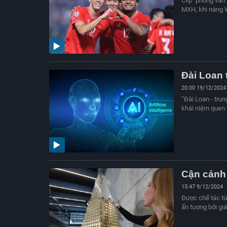
Clip "phỏng vấn
MXH, khi nàng 
Đài Loan t
20:00 19/12/2024
“Đài Loan - tru
khái niệm quen t
Cận cảnh 
15:47 9/12/2024
Được chế tác từ
ấn tượng bởi giá