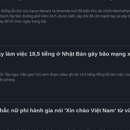
n thống Ấn Độ của Varun Navani và Amanda Soll đã biến khu tài chính Manhatta
hành đại tiệc đường phố hôm 24/5. Được biết, cặp đôi đã chi mạnh tay và nộp t
ép để tổ chức ngày trọng đại.
y làm việc 18,5 tiếng ở Nhật Bản gây bão mạng 
là "địa ngục trần gian" khi xem đoạn video ghi lại 18,5 tiếng đồng hồ làm việc củ
ăn phòng.
ắc nữ phi hành gia nói 'Xin chào Việt Nam' từ v