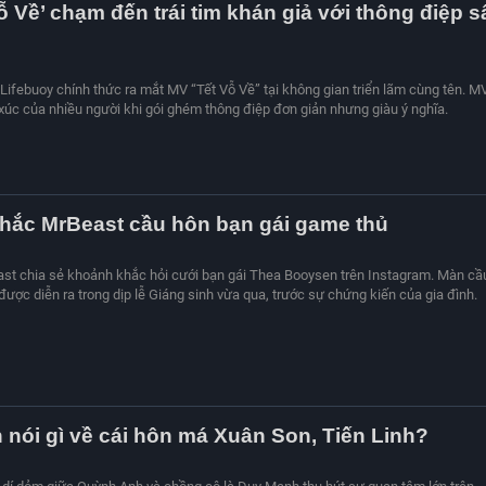
ỗ Về’ chạm đến trái tim khán giả với thông điệp s
Lifebuoy chính thức ra mắt MV “Tết Vỗ Về” tại không gian triển lãm cùng tên. M
c của nhiều người khi gói ghém thông điệp đơn giản nhưng giàu ý nghĩa.
hắc MrBeast cầu hôn bạn gái game thủ
st chia sẻ khoảnh khắc hỏi cưới bạn gái Thea Booysen trên Instagram. Màn cầ
ược diễn ra trong dịp lễ Giáng sinh vừa qua, trước sự chứng kiến của gia đình.
nói gì về cái hôn má Xuân Son, Tiến Linh?