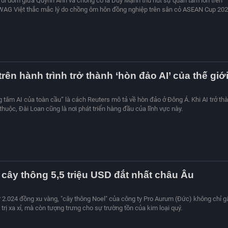
" dí dỏm giữa Quỳnh Anh và chồng cô là Duy Mạnh thu hút sự quan tâm lớn trên
WAG Việt thắc mắc lý do chồng ôm hôn đồng nghiệp trên sân cỏ ASEAN Cup 202
rên hành trình trở thành ‘hòn đảo AI’ của thế giớ
ng tâm AI của toàn cầu” là cách Reuters mô tả về hòn đảo ở Đông Á. Khi AI trở th
huộc, Đài Loan cũng là nơi phát triển hàng đầu của lĩnh vực này.
cây thông 5,5 triệu USD đắt nhất châu Âu
 2.024 đồng xu vàng, "cây thông Noel" của công ty Pro Aurum (Đức) không chỉ g
 trị xa xỉ, mà còn tượng trưng cho sự trường tồn của kim loại quý.