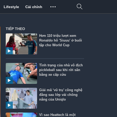
Lifestyle
Cải chính
TIẾP THEO
Hơn 110 triệu lượt xem
Ronaldo hô 'Siuuu' ở buổi
tập cho World Cup
Tình trạng của nhà vô địch
pickleball sau khi rời sân
bằng xe cấp cứu
Giải mã ‘vũ trụ’ công nghệ
đằng sau lớp vải chống
nắng của Uniqlo
Vì sao Heattech là một