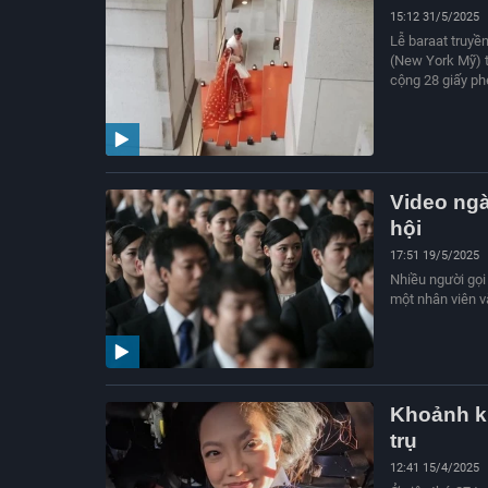
15:12 31/5/2025
Lễ baraat truyề
(New York Mỹ) t
cộng 28 giấy ph
Video ngà
hội
17:51 19/5/2025
Nhiều người gọi 
một nhân viên v
Khoảnh kh
trụ
12:41 15/4/2025