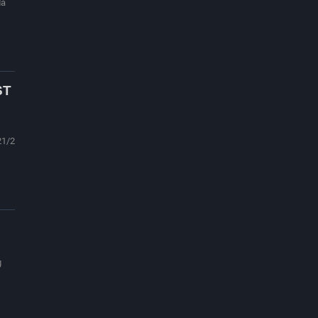
da
ST
21/2
g