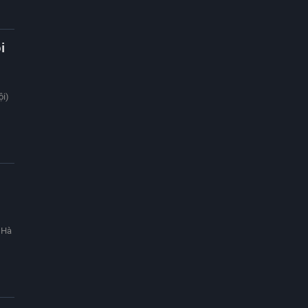
i
ội)
 Hà