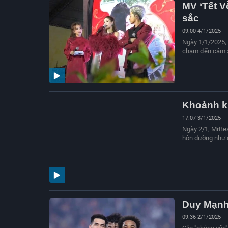
MV ‘Tết V
sắc
09:00 4/1/2025
Ngày 1/1/2025, 
chạm đến cảm xú
Khoảnh k
17:07 3/1/2025
Ngày 2/1, MrBea
hôn dường như đ
Duy Mạnh 
09:36 2/1/2025