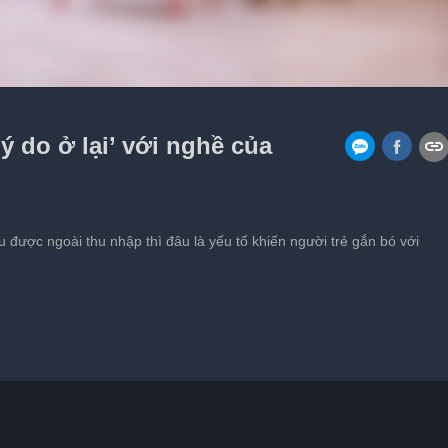
xem Ronaldo hô 'Siuuu' ở buổi tập
ý do ở lại’ với nghề của
 được ngoài thu nhập thì đâu là yếu tố khiến người trẻ gắn bó với