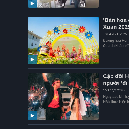
'Bản hòa 
Xuan 202
18:04 20/1/2025
Đường hoa Home 
đưa du khách đi
Cặp đôi H
người 'đi
16:17 6/1/2025
Ngay sau khi tu
Nội) thực hiện 