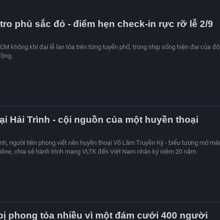
ro phủ sắc đỏ - điểm hẹn check-in rực rỡ lễ 2/9
HCM không khí đại lễ lan tỏa trên từng tuyến phố, trong nhịp sống hiện đại của đô 
động.
i Hải Trình - cội nguồn của một huyền thoại
h, người tiên phong viết nên huyền thoại Võ Lâm Truyền Kỳ - biểu tượng mở mà
ine, chia sẻ hành trình mang VLTK đến Việt Nam nhân kỷ niệm 20 năm.
bị phong tỏa nhiều vì một đám cưới 400 người